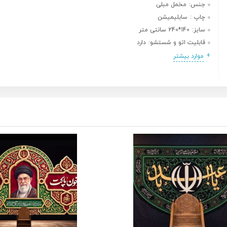
جنس:
مخمل مبلی
چاپ :
سابلیمیشن
سایز:
140*240 سانتی متر
قابلیت اتو و شستشو:
دارد
موارد بیشتر