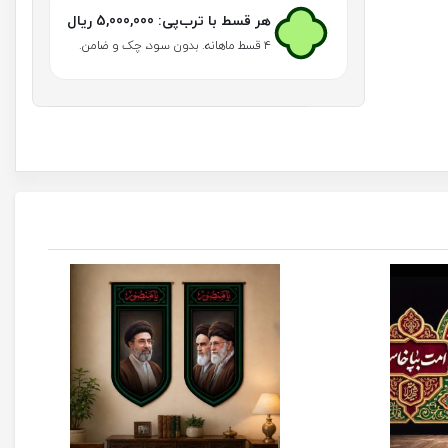
(طرح
هر قسط با ترب‌پی:
5,000,000
ریال
گلدوزی)
عدد
۴ قسط ماهانه. بدون سود، چک و ضامن.