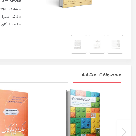
تطبیقی
هر قسط با ترب‌پی:
(جلد
487,500
ریال
دوم)
عدد
۴ قسط ماهانه. بدون سود، چک و
ضامن.