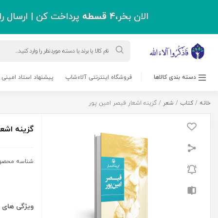
اقل دو میلیون و سیصد هزار تومان !
ورود به حساب کاربری
حرز امام جواد(ع)
مسابقه کتابخوانی
بلاگ
پشتیبانی
درباره ما
0 نفر
1,250,000
لاشاپ
,
شعر
ریال
گزینه
افزودن به سبد خرید
اشعار
قیصر
امین