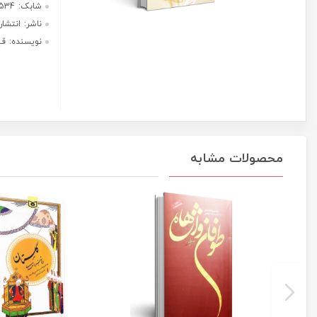
پور
هر قسط با ترب‌پی:
عدد
312,500
ریال
۴ قسط ماهانه. بدون سود، چک و
ضامن.