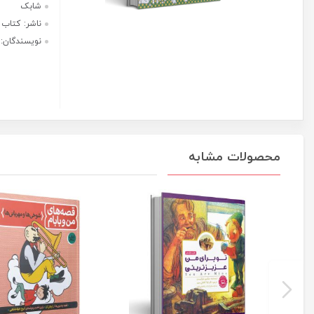
هر قسط با ترب‌پی:
کودک
باهوش
1,875,000
ریال
من
۴ قسط ماهانه. بدون سود، چک و
کودکان
ضامن.
پنج
ساله
عدد