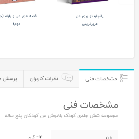
ه های من و بابام (جلد
پانچلو هدیه مخصوص
اول)
تو