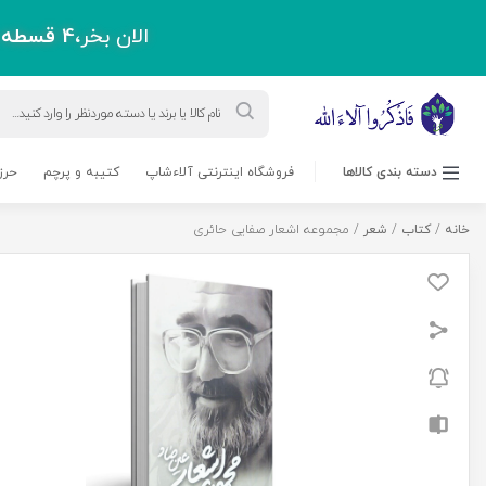
الان بخر،
4 قسطه
پ
Products
search
دسته بندی کالاها
فروشگاه اینترنتی آلاءشاپ
کتیبه و پرچم
حرز
خانه
/
کتاب
/
شعر
/ مجموعه اشعار صفایی حائری