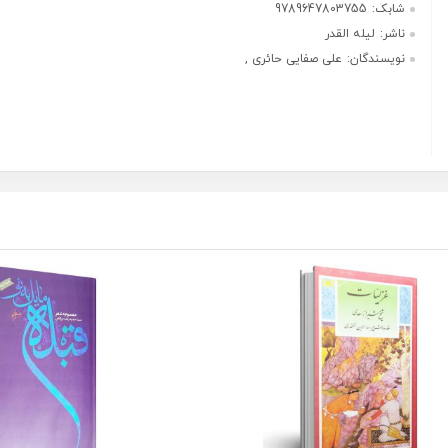
شابک:
9789647803755
ناشر:
لیله القدر
نویسندگان:
علی صفایی حائری ,