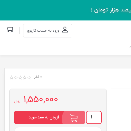
صد هزار تومان !
ورود به حساب کاربری
ا
0 نفر
1,550,000
ریال
مجموعه
افزودن به سبد خرید
اشعار
صفایی
حائری