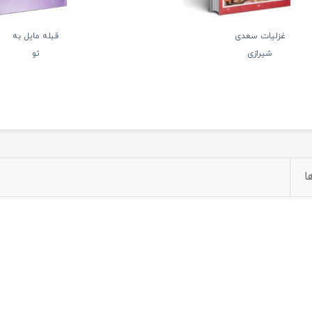
غزلیات سعدی
قبله مایل به
شیرازی
تو
ا