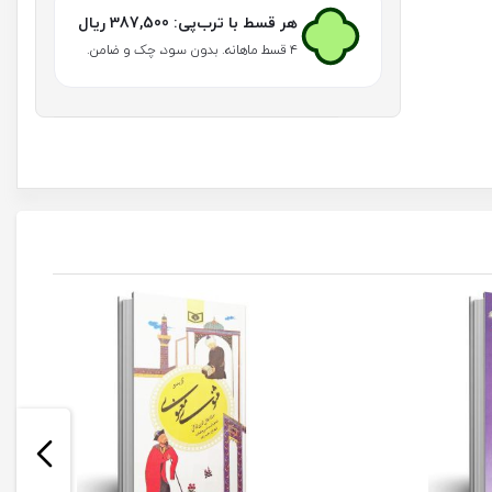
عدد
هر قسط با ترب‌پی:
387,500
ریال
۴ قسط ماهانه. بدون سود، چک و ضامن.