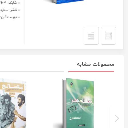
هر قسط با ترب‌پی:
237,500
ریال
۴ قسط ماهانه. بدون سود، چک و
ضامن.