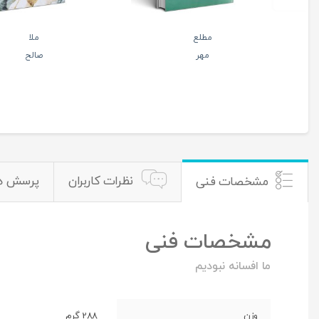
خداحافظ
نامه های
سالار
فهیمه