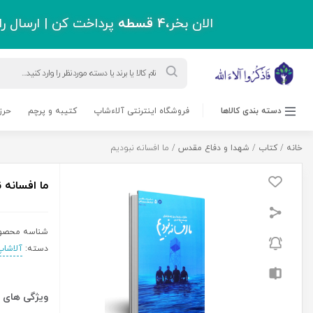
اقل دو میلیون و سیصد هزار تومان !
ورود به حساب کاربری
قاب عکس
مجلات
بلاگ
پشتیبانی
درباره ما
0 نفر
950,000
ریال
ما
افزودن به سبد خرید
افسانه
نبودیم
عدد