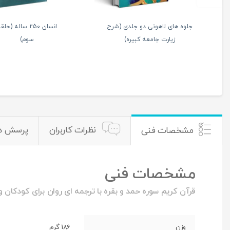
یرین خدا جلد چهارم (با
بشنو از نی صفایی
 محبتت به کجا می کشی
حائری
مرا؟)