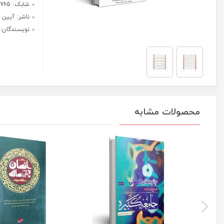
و
هر قسط با ترب‌پی:
بقره
240,000
ریال
با
ترجمه
۴ قسط ماهانه. بدون سود، چک و
ای
ضامن.
روان
برای
کودکان
و
نوجوانان
عدد