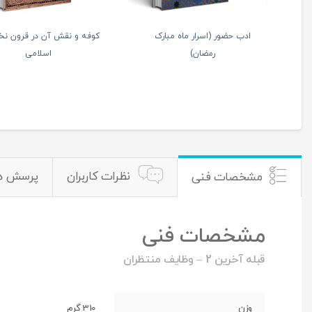
ای لاهوتی دو جلدی (شرح
طعم شیرین خدا جلد چهارم (با
زیارت جامعه کبیره)
رشته محبتت به کجا می کشی
مرا؟)