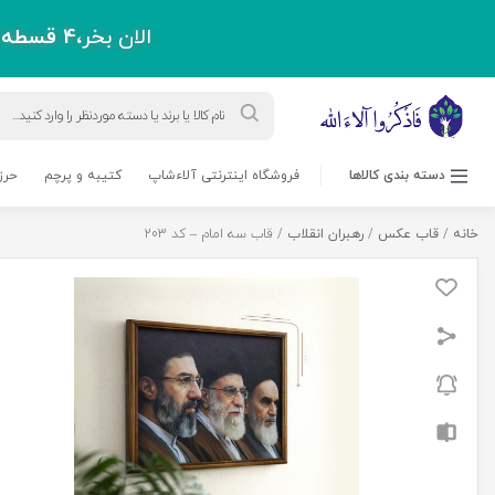
الان بخر،
4 قسطه
پ
Products
search
دسته بندی کالاها
فروشگاه اینترنتی آلاءشاپ
کتیبه و پرچم
حرز
خانه
/
قاب عکس
/
رهبران انقلاب
/ قاب سه امام – کد 203