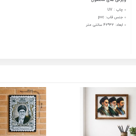
چاپ :
UV
جنس قاب:
pvc
ابعاد:
32*42 سانتی متر