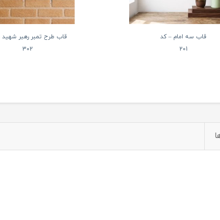
قاب سه امام – کد
قاب طرح تمبر رهبر شهید –
302
201
ا