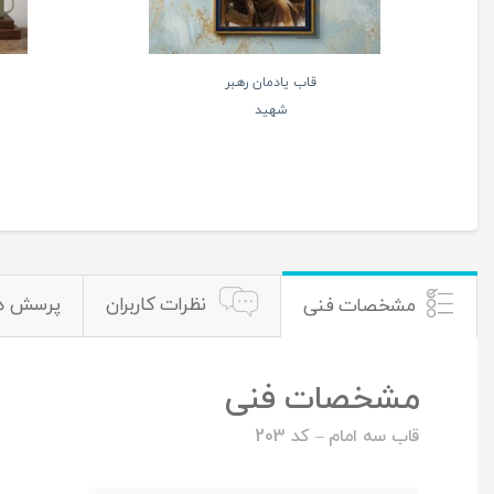
قاب یادمان رهبر
شهید
نظرات کاربران
پرسش ه
مشخصات فنی
مشخصات فنی
قاب سه امام – کد 203