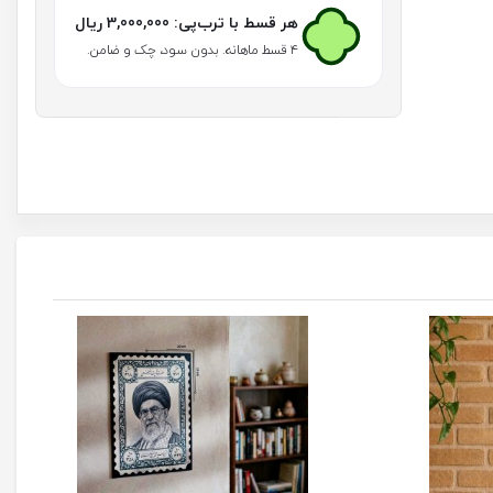
کد
هر قسط با ترب‌پی:
3,000,000
ریال
203
عدد
۴ قسط ماهانه. بدون سود، چک و ضامن.