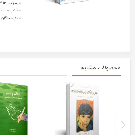
هر قسط با ترب‌پی:
587,500
ریال
۴ قسط ماهانه. بدون سود، چک و
ضامن.