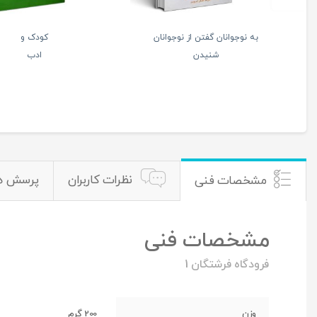
ت کودک – کتاب پرسش و
تربیت جنسی کودکان – جلد
پاسخ – 2تا7سال – با رویکرد طیب
اول
گزینی