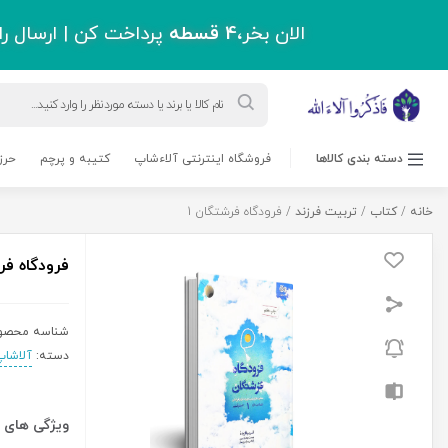
اقل دو میلیون و سیصد هزار تومان !
ورود به حساب کاربری
قاب عکس
مجلات
بلاگ
پشتیبانی
درباره ما
0 نفر
2,350,000
ریال
فرودگاه
افزودن به سبد خرید
فرشتگان
1
عدد