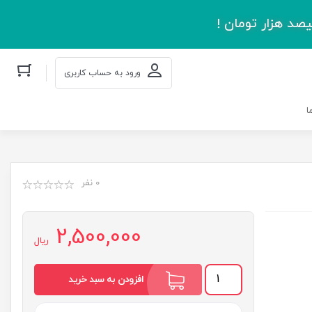
صد هزار تومان !
ورود به حساب کاربری
ا
0 نفر
2,500,000
ریال
شهید
افزودن به سبد خرید
نوید
عدد