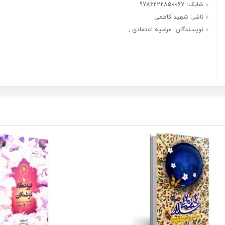
شابک:
9786222850067
ناشر:
شهید کاظمی
نویسندگان:
مرضیه اعتمادی ,