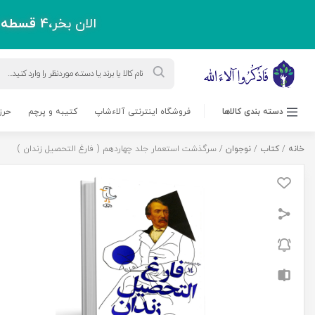
الان بخر،
4 قسطه
پ
Products
search
دسته بندی کالاها
فروشگاه اینترنتی آلاءشاپ
کتیبه و پرچم
حرز
خانه
/
کتاب
/
نوجوان
/ سرگذشت استعمار جلد چهاردهم ( فارغ التحصیل زندان )