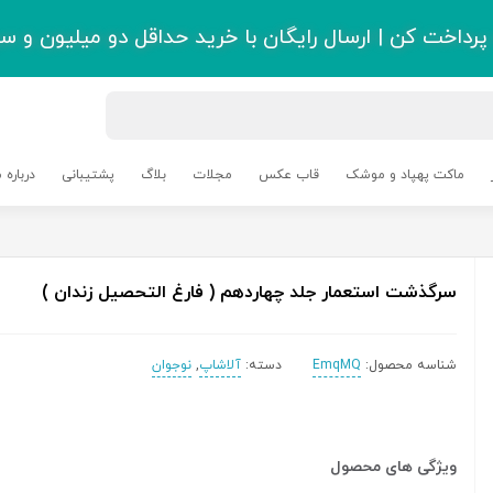
رداخت کن | ارسال رایگان با خرید حداقل دو میلیون و سی
ماکت پهپاد و موشک
قاب عکس
مجلات
بلاگ
پشتیبانی
درباره م
سرگذشت استعمار جلد چهاردهم ( فارغ التحصیل زندان )
شناسه محصول:
EmqMQ
دسته:
آلاشاپ
,
نوجوان