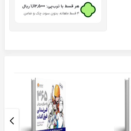
(
هر قسط با ترب‌پی:
1,112,500
ریال
فارغ
التحصیل
۴ قسط ماهانه. بدون سود، چک و ضامن.
زندان
)
عدد