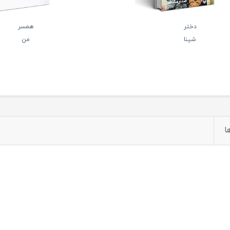
دختر
همسر
شینا
من
ا