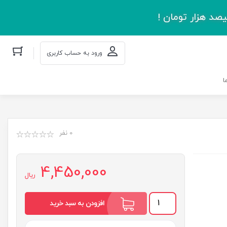
صد هزار تومان !
ورود به حساب کاربری
ا
0 نفر
4,450,000
ریال
سرگذشت
افزودن به سبد خرید
استعمار
جلد
چهاردهم