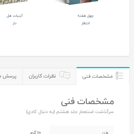
با دست های
شاهرخ
خالی