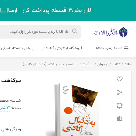
اقل دو میلیون و سیصد هزار تومان !
ورود به حساب کاربری
حرز امام جواد(ع)
مسابقه کتابخوانی
بلاگ
پشتیبانی
درباره ما
0 نفر
به دنبال کادی)
3,450,000
ریال
سرگذشت
افزودن به سبد خرید
استعمار
جلد
هشتم