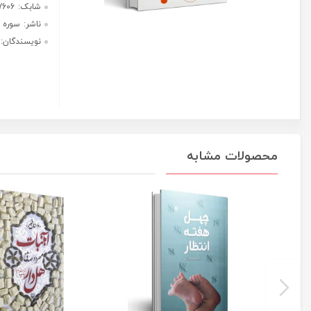
(به
هر قسط با ترب‌پی:
دنبال
862,500
ریال
کادی)
عدد
۴ قسط ماهانه. بدون سود، چک و
ضامن.