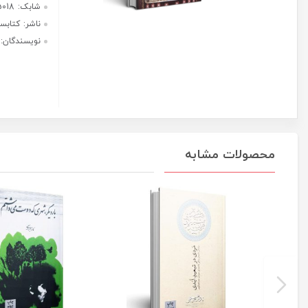
هر قسط با ترب‌پی:
1,500,000
ریال
۴ قسط ماهانه. بدون سود، چک و
ضامن.