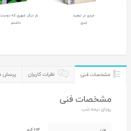
پاریس
دعبل و
پاریس
زلفا