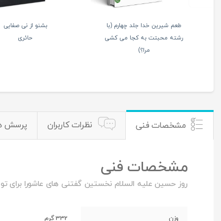
بارقه
ادب حضور – اسرار ماه
ها
شعبان