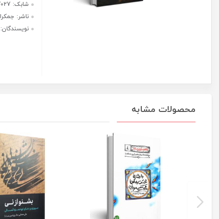
نخستین
هر قسط با ترب‌پی:
گفتنی
875,000
ریال
های
عاشورا
۴ قسط ماهانه. بدون سود، چک و
برای
ضامن.
تو
عدد