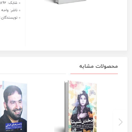
دوش
هر قسط با ترب‌پی:
عدد
310,000
ریال
۴ قسط ماهانه. بدون سود، چک و
ضامن.