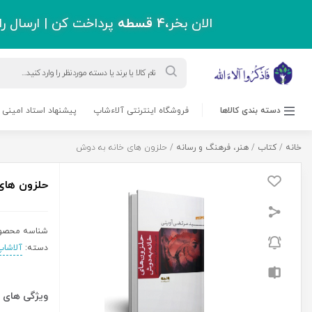
اقل دو میلیون و سیصد هزار تومان !
ورود به حساب کاربری
حرز امام جواد(ع)
مسابقه کتابخوانی
بلاگ
پشتیبانی
درباره ما
0 نفر
1,240,000
ریال
حلزون
افزودن به سبد خرید
های
خانه
به