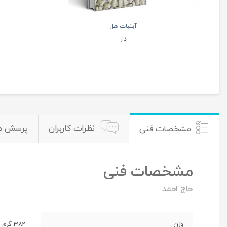
آبنبات هل
دار
نظرات کاربران
پرسش ه
مشخصات فنی
مشخصات فنی
حاج احمد
وزن
382 گرم