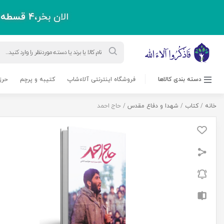
الان بخر،
4 قسطه
پ
Products
search
دسته بندی کالاها
فروشگاه اینترنتی آلاءشاپ
کتیبه و پرچم
حرز
خانه
/
کتاب
/
شهدا و دفاع مقدس
/ حاج احمد