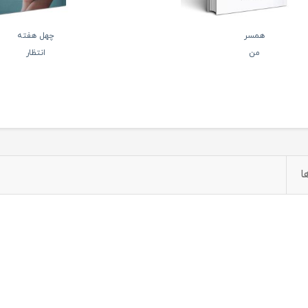
همسر
چهل هفته
من
انتظار
ا