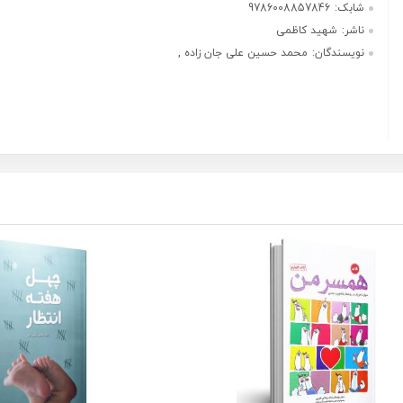
شابک:
9786008857846
ناشر:
شهید کاظمی
نویسندگان:
محمد حسین علی جان زاده ,