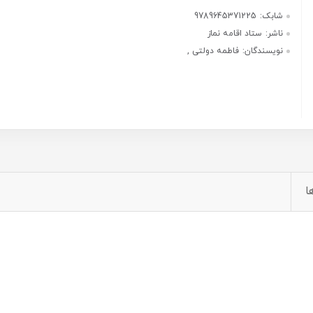
شابک:
9789645371225
ناشر:
ستاد اقامه نماز
نویسندگان:
فاطمه دولتی ,
ا