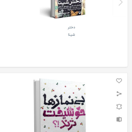
دختر
شینا