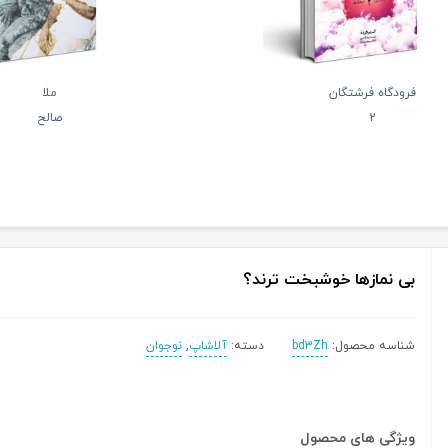
فرودگاه فرشتگان
ملا
2
صالح
بی نمازها خوشبخت ترند؟
شناسه محصول:
bd3Zh
دسته:
آلاشاپ
,
نوجوان