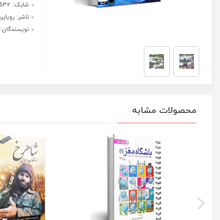
هر قسط با ترب‌پی:
572,500
ریال
۴ قسط ماهانه. بدون سود، چک و
ضامن.