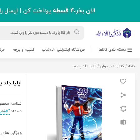
اقل دو میلیون و سیصد هزار تومان !
ورود به حساب کاربری
قاب عکس
مجلات
بلاگ
پشتیبانی
درباره ما
0 نفر
2,290,000
ریال
ایلیا
افزودن به سبد خرید
جلد
پنجم
عدد