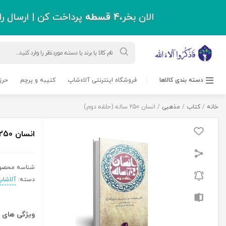
اقل دو میلیون و سیصد هزار تومان !
ورود به حساب کاربری
قاب عکس
مجلات
بلاگ
پشتیبانی
درباره ما
0 نفر
4,000,000
ریال
انسان
افزودن به سبد خرید
250
ساله
(حلقه