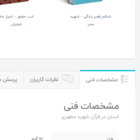
ر گرایی آیت الله حائری
طعم شیرین خدا جلد چهارم (با
شیرازی
رشته محبتت به کجا می کشی
مرا؟)