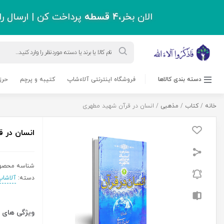
اقل دو میلیون و سیصد هزار تومان !
ورود به حساب کاربری
قاب عکس
مجلات
بلاگ
پشتیبانی
درباره ما
0 نفر
820,000
ریال
انسان
افزودن به سبد خرید
در
قرآن
شهید