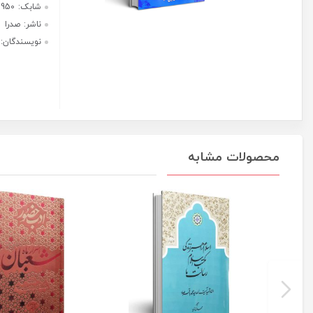
مطهری
هر قسط با ترب‌پی:
عدد
205,000
ریال
۴ قسط ماهانه. بدون سود، چک و
ضامن.