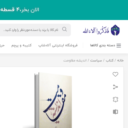
الان بخر،
4 قسطه
پ
Products
search
دسته بندی کالاها
فروشگاه اینترنتی آلاءشاپ
کتیبه و پرچم
حرز
خانه
/
کتاب
/
سیاست
/ اندیشه مقاومت