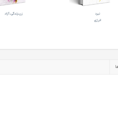
نبرد
زن،زندگی،آزادی
انرژی
ا