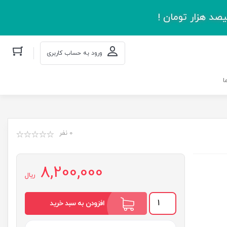
صد هزار تومان !
ورود به حساب کاربری
ا
0 نفر
8,200,000
ریال
اندیشه
افزودن به سبد خرید
مقاومت
عدد