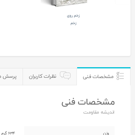
زخم روی
زخم
نظرات کاربران
پرسش ه
مشخصات فنی
مشخصات فنی
اندیشه مقاومت
وزن
634 گرم