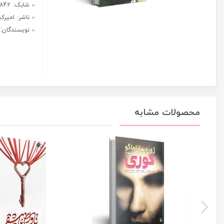
هر قسط با ترب‌پی:
2,550,000
ریال
۴ قسط ماهانه. بدون سود، چک و
ضامن.