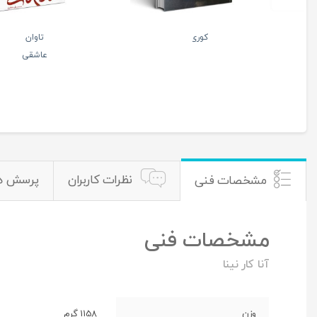
آمریکایی
بینوایان(دو جلدی-ترجمه
مستعان)چاپ جدید