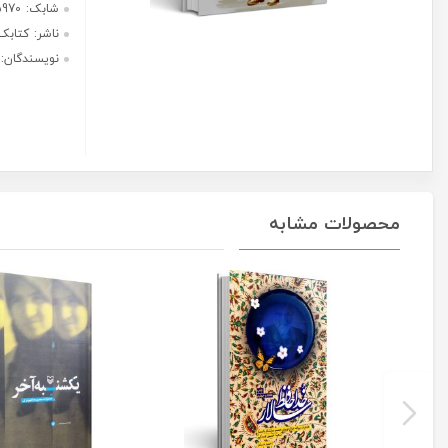
هر قسط با ترب‌پی:
250,000
ریال
۴ قسط ماهانه. بدون سود، چک و
ضامن.