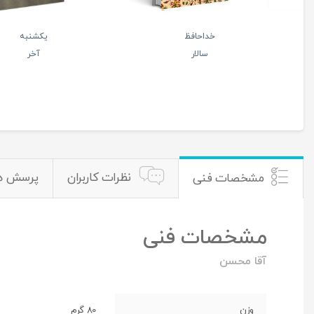
چهل هفته
ملا
انتظار
صالح