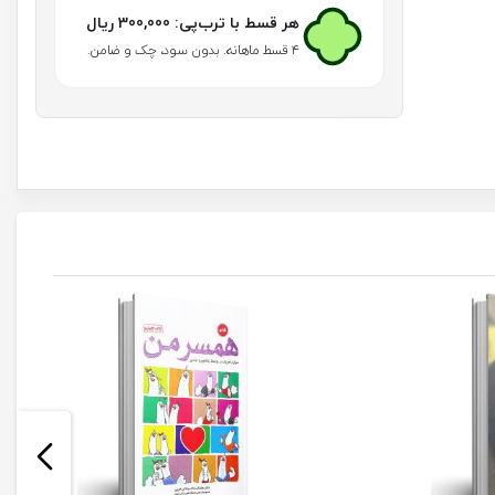
طلاش
هر قسط با ترب‌پی:
300,000
ریال
کن)
عدد
۴ قسط ماهانه. بدون سود، چک و ضامن.