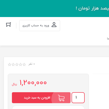
صد هزار تومان !
ورود به حساب کاربری
ا
0 نفر
1,200,000
ریال
آخیش
افزودن به سبد خرید
بی
آخیش
(مجموعه