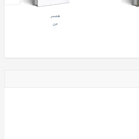
همسر
من