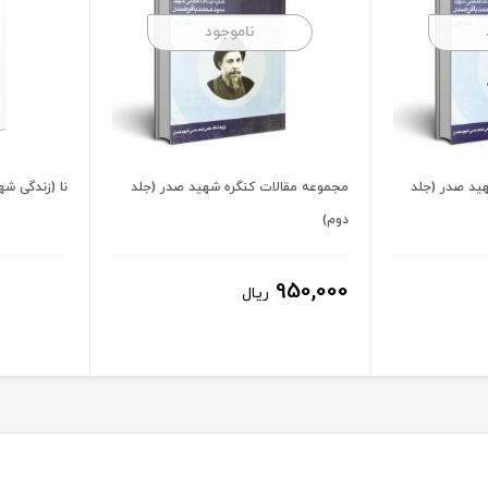
ناموجود
ید صدر (جلد
مجموعه مقالات کنگره شهید صدر (جلد
نا (زندگی شه
دوم)
950,000
ریال