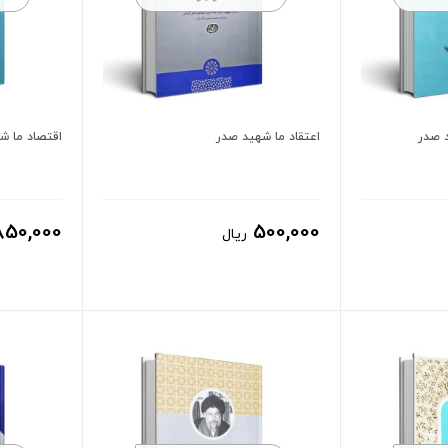
د صدر
اعتقاد ما شهید صدر
اقتصاد ما ش
850,000
500,000
ریال