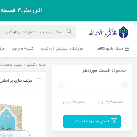
الان بخر،
4 قسطه
پ
Products
search
دسته بندی کالاها
فروشگاه اینترنتی آلاءشاپ
کتیبه و پرچم
حرز
خانه
/
کتاب
/ شهید محمدباقر
محدوده قیمت موردنظر
2,300,000 ریال
280,000 ریال
اعمال محدوده قیمت
ناموجود