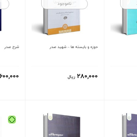
ناموجود
حوزه و بایسته ها – شهید صدر
شرح صدر
600,000
280,000
ریال