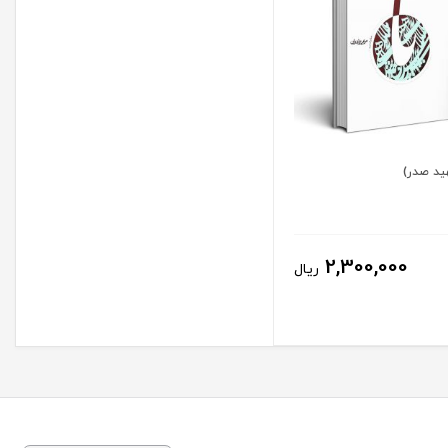
ید صدر)
2,300,000
ریال