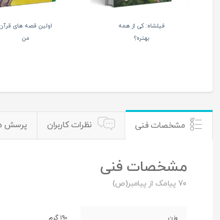
ه های من و بابام (جلد
مجموعه داستان‌های شکرخدا
دوم)
عروسک کج و کوله