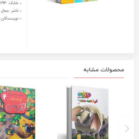
عدد
هر قسط با ترب‌پی:
247,500
ریال
۴ قسط ماهانه. بدون سود، چک و
ضامن.