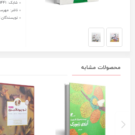
عدد
هر قسط با ترب‌پی:
237,500
ریال
۴ قسط ماهانه. بدون سود، چک و
ضامن.