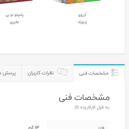
ه های من و بابام (جلد
پانچلو هدیه مخصوص
سوم)
تو