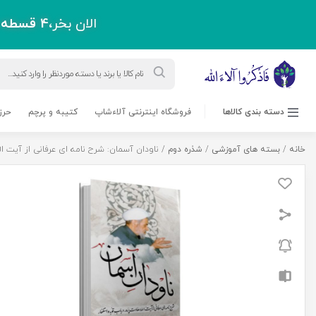
الان بخر،
4 قسطه
پ
Products
search
دسته بندی کالاها
فروشگاه اینترنتی آلاءشاپ
کتیبه و پرچم
حرز
خانه
/
بسته های آموزشی
/
شذره دوم
/ ناودان آسمان: شرح نامه ای عرفانی از آیت ال