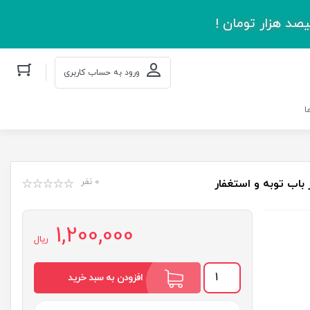
صد هزار تومان !
ورود به حساب کاربری
ا
0 نفر
 باب توبه و استغفار
1,200,000
ریال
ناودان
افزودن به سبد خرید
آسمان:
شرح
نامه