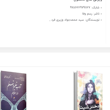
شابک:
9786229791127
ناشر:
رسم وفا
نویسندگان:
سید محمدجواد وزیری فرد ,