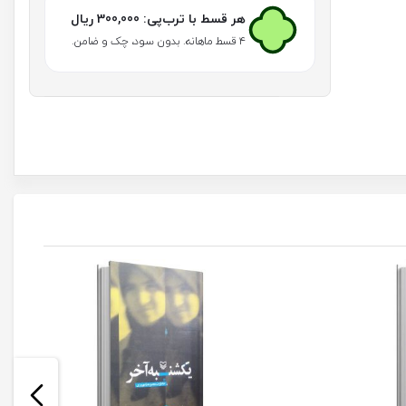
ای
هر قسط با ترب‌پی:
300,000
ریال
عرفانی
از
۴ قسط ماهانه. بدون سود، چک و ضامن.
آیت
الله
سعادت
پرور
در
باب
توبه
و
استغفار
عدد