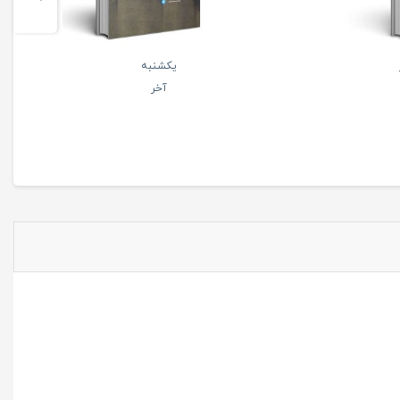
یکشنبه
آخر