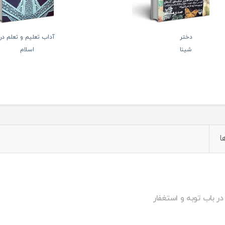
دختر
آداب تعلیم و تعلم در
شینا
اسلام
ا
در باب توبه و استغفار