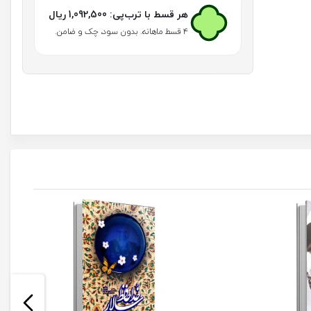
از
هر قسط با ترب‌پی:
1,092,500
ریال
نظر
اسلام
۴ قسط ماهانه. بدون سود، چک و ضامن.
(سه
جلدی)
عدد