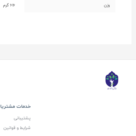
وزن
616 گرم
خدمات مشتریا
پشتیبانی
شرایط و قوانین