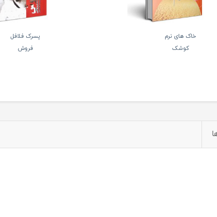
خاک های نرم
پسرک فلافل
کوشک
فروش
ا