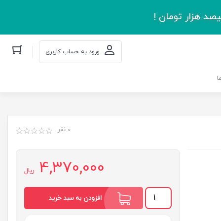
صد هزار تومان !
ورود به حساب کاربری
ا
0 نفر
4,370,000
ریال
مجموعه
افزودن به سبد خرید
مبانی
حقوق
زن