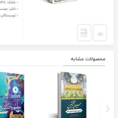
عدد
هر قسط با ترب‌پی:
400,000
ریال
۴ قسط ماهانه. بدون سود، چک و
ضامن.