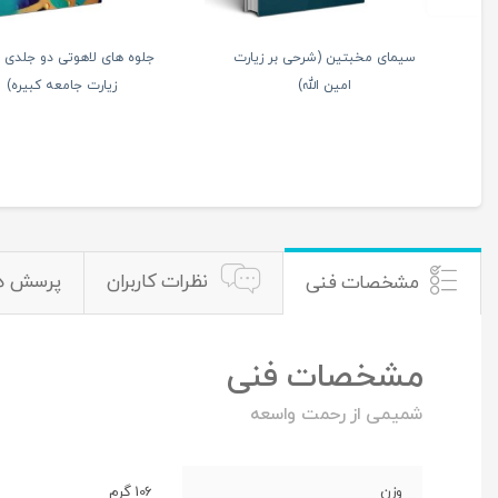
لام راهبر زندگی – شهید
ادب حضور – اسرار ماه
صدر
شعبان