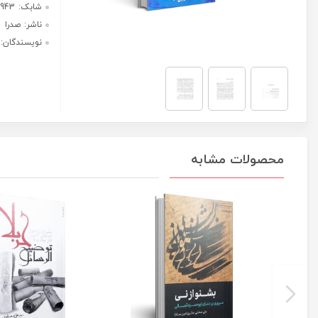
اخروی
هر قسط با ترب‌پی:
عدد
187,500
ریال
۴ قسط ماهانه. بدون سود، چک و
ضامن.