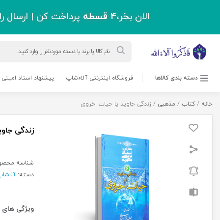
اقل دو میلیون و سیصد هزار تومان !
ورود به حساب کاربری
حرز امام جواد(ع)
مسابقه کتابخوانی
بلاگ
پشتیبانی
درباره ما
0 نفر
750,000
ریال
زندگی
افزودن به سبد خرید
جاوید
یا
حیات