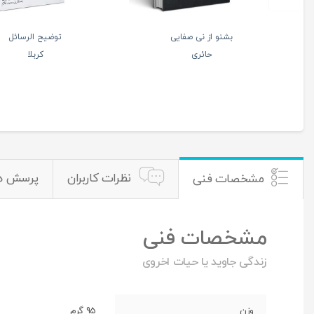
ر گرایی آیت الله حائری
ادب حضور (اسرار ماه
شیرازی
رجب)