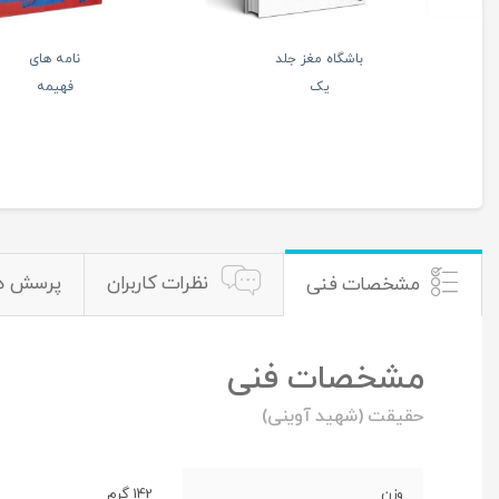
ملا
خاک های نرم
صالح
کوشک