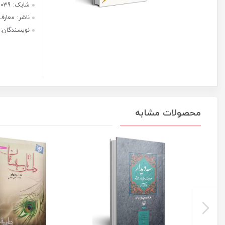
حرکت
هر قسط با ترب‌پی:
کن
1,150,000
ریال
عدد
۴ قسط ماهانه. بدون سود، چک و
ضامن.