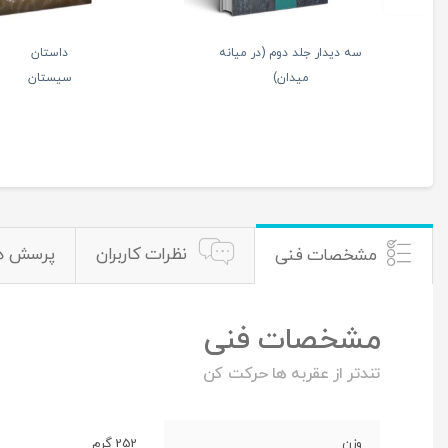
آتش بدون دود (7
تاب طناب
جلدی)
دار