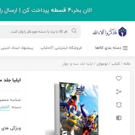
اقل دو میلیون و سیصد هزار تومان !
ورود به حساب کاربری
حرز امام جواد(ع)
مسابقه کتابخوانی
بلاگ
پشتیبانی
درباره ما
0 نفر
3,290,000
ریال
ایلیا
افزودن به سبد خرید
جلد
سه
و