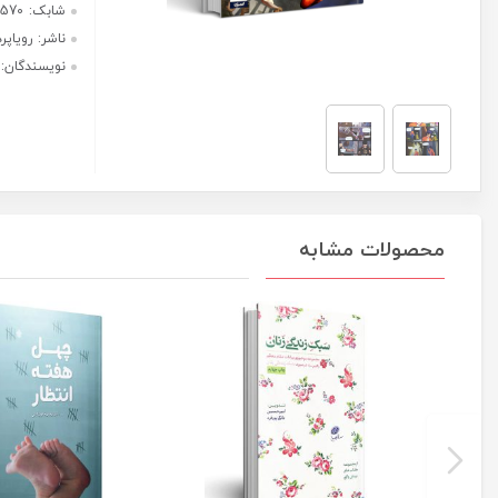
چهار
هر قسط با ترب‌پی:
عدد
822,500
ریال
۴ قسط ماهانه. بدون سود، چک و
ضامن.