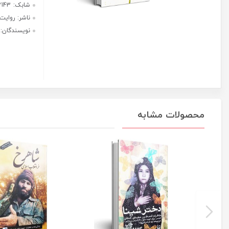
رد
هر قسط با ترب‌پی:
خون
475,000
ریال
روی
برف-
۴ قسط ماهانه. بدون سود، چک و
کاوه
ضامن.
عدد