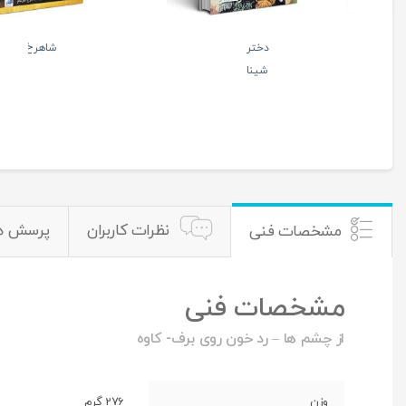
ملا
آبنبات هل
صالح
دار