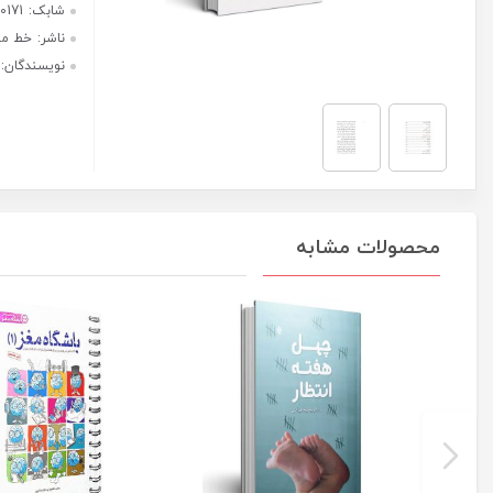
عدد
هر قسط با ترب‌پی:
1,425,000
ریال
۴ قسط ماهانه. بدون سود، چک و
ضامن.