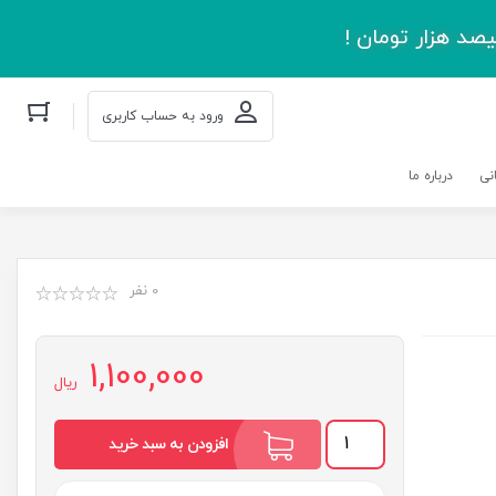
صد هزار تومان !
ورود به حساب کاربری
نی
درباره ما
0 نفر
1,100,000
ریال
اجاره
افزودن به سبد خرید
نشین
خیابان
الامین