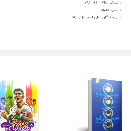
شابک:
9786004412698
ناشر:
معارف
نویسندگان:
علی اصغر عزتی پاک ,