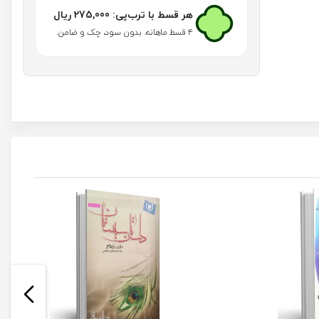
عدد
هر قسط با ترب‌پی:
275,000
ریال
۴ قسط ماهانه. بدون سود، چک و ضامن.