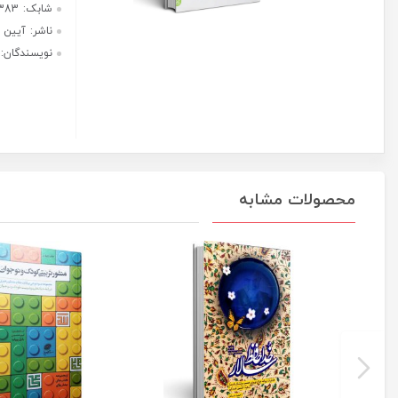
عدد
هر قسط با ترب‌پی:
1,275,000
ریال
۴ قسط ماهانه. بدون سود، چک و
ضامن.