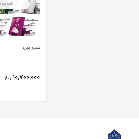
ناموجود
شذره چهارم
10,700,000
ریال