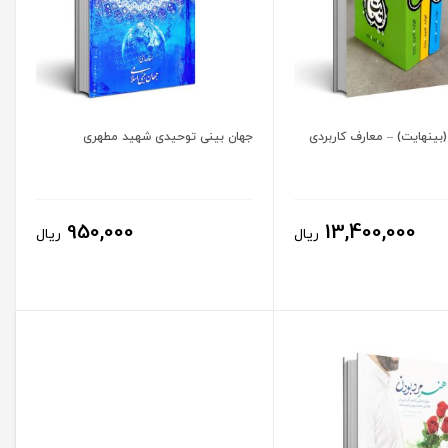
(بینهایت) – معارف کاربردی
جهان بینی توحیدی شهید مطهری
950,000
13,400,000
ریال
ریال