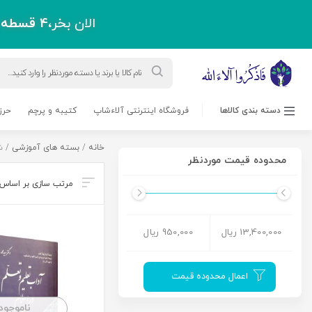
الان بخر،
4 قسطه
پ
Products
search
دسته بندی کالاها
فروشگاه اینترنتی آلاءشاپ
کتیبه و پرچم
حرز
خانه
/
بسته های آموزشی
/ ش
محدوده قیمت موردنظر
13,400,000 ریال
950,000 ریال
اعمال محدوده قیمت
ناموجود