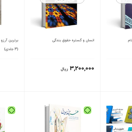
ام
انسان و گستره حقوق بندگی
برترین آرزو 
(3 جلدی)
3,200,000
ریال